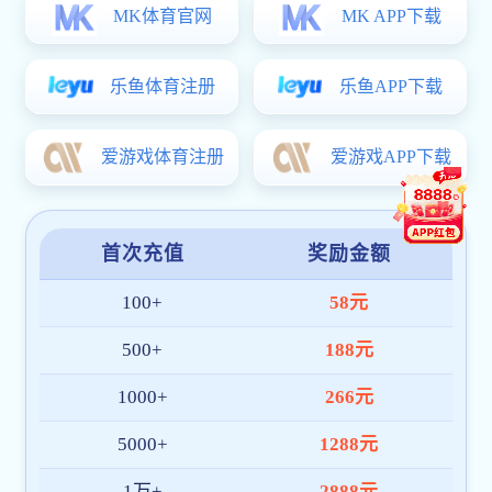
2、现场道路考察，包括道路、桥
梁承载能力的验算 3、货物的全程监控管
理、时时跟踪和报告 4、工地现场的专门
项目组织及实施 5、大件运输车队和经验丰富的技术
人员 6、超重、超限货物的公路运输服务
7、运输全程的排障护送 8、大型专业起重
机设备、工地现场卸车9、运输全过程的质量
管理和控制
威廉希尔 (中国大陆)官方网站 - WilliamHill:东莞到石
家庄市整车零担威廉世界杯（中国）
服务项目
整车运输、零担运
输、设备运
输、大件运
服务项
输、展览运
目
输、行李托
运、搬家托运（免费
上门估价）。