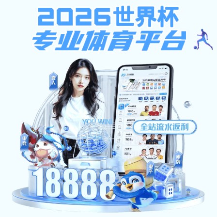
威廉希尔 (中国大陆)官方网站 - WilliamHill
陆运
整车
仓储
搬家
线路
国内
更多
首页
>
专线网络
>
东北地区
>
信息
威廉世界杯（中国）百科
正文
威廉希尔 (中国大陆)官方网站 - WilliamHill:东莞到朝
阳市威廉世界杯（中国）运输,东莞到朝阳威廉世界
杯（中国）公司
发布时间：2025-08-05 15:27:31