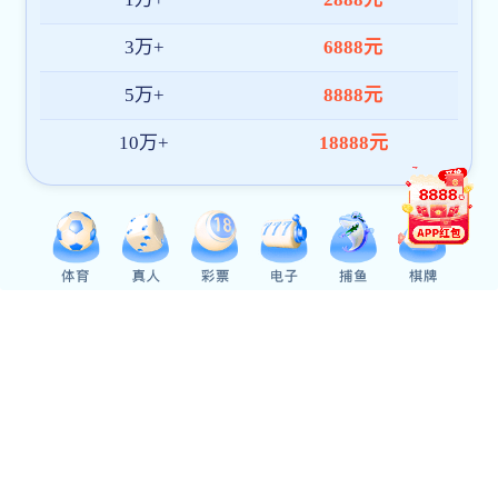
输、大件运
服务
输、展览运
项目
输、行李托
运、搬家托运
（免费上门估
价）。
易碎物品特殊包
装，量身定制
木箱或木架：如
冰箱、洗衣
机、空
调、电视
包装
机、玻
服务
璃、钢
琴、红木家
具、古
董、雕
塑、艺术
品、名贵字
画等。