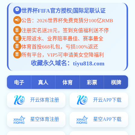
威廉希尔 (中国大陆)官方网站 - WilliamHill-东莞到朝阳市威
廉世界杯（中国）专线，4至5天可送货到达以下地
点：双塔区、龙城区、北票
市、凌源市、朝阳县(朝阳市双塔
区)、建平县、喀喇沁左翼蒙古族自治
县。为工厂、贸易商、批发商等
货主提供整车、零担、大件运输、
普快特快、搬家搬厂、回程车调度等全方
位的一站式威廉世界杯（中国）服务。
朝阳市别称“龙城”。位于辽宁西部。辽宁省省
辖市，东连辽宁中部工业城市群，南临
渤海之滨秦皇岛市，西接京、
津、冀经济圈，北依内蒙古腹地，
海陆兼备，交通便利，地理位置优
越，是东北地区进关的重要通道，自古
便有“金朝阳，银赤峰，拉不败的哈
达，填不满的八沟”之称。
威廉希尔 (中国大陆)官方网站 - WilliamHill:东莞到朝
阳市威廉世界杯（中国）专线运输价格