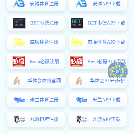
威廉希尔 (中国大陆)官方网站 - WilliamHill:广州到且
末县威廉世界杯（中国）公司可运输物品
1、普通货物：包括电子产品、家居
用品、纺织品、日用品等。
2、快速消费品：如食品、饮
料、化妆品、个人护理产品等。
3、工业原料和产品：涉及到各种原材
料、半成品和成品，如钢
材、塑料制品、金属制品等。
4、机械设备和重型货物：包括工程机
械、大型设备、汽车、农业
机械等。