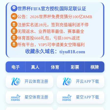
? ? 广州到且末县威廉世界杯（中国）专线是一条连接广州和
且末县的货物运输线路，全程约3271.75公
里，运输时效大约需38.7小时，上门提货区域
荔湾区、越秀区、海珠区、天河
区、白云区、黄埔区、番禺
区、花都区、南沙区、从化
区、增城区，可送货至且末县(全
境)，为贸易商、生产工厂、批发
商等货主提供整车零担、大件运输、汽运
特快、
搬家搬厂
、回程车调用等全方位的
威廉世界杯（中国）服务。