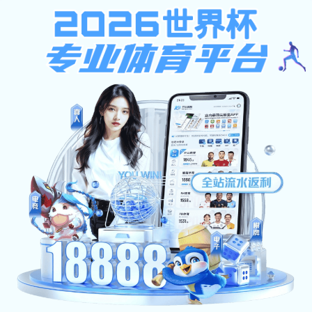
威廉希尔 (中国大陆)官方网站 - WilliamHill
陆运
整车
仓储
搬家
线路
国内
更多
首页
>
威廉世界杯（中国）专线
>
广
威廉世界杯（中国）百科
东
>
广州
>
信息正文
威廉希尔 (中国大陆)官方网站 - WilliamHill:广州到且
末县威廉世界杯（中国）公司,专线运输(安全高效)
发布时间：2025-08-16 06:33:06