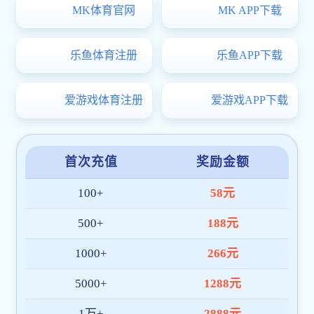
区、白云区、黄埔
区、番禺区、花都
区、南沙区、从化
区、增城区（详细提货位置请电话
沟通）
鸡西
? ? ? 鸡冠区、恒山区、
送货上门
滴道区、梨树区、城子
河区、麻山区、鸡东
县、虎林、密山（详细
送货位置请电话沟通）
整车运输报价参考（4.2米-17.5米平板，高栏或
厢车）
车型规格
里程
总价
4.2米
3086.1km
电话咨询