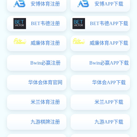
广州到鸡西威廉世界杯（中国）专线收费详情
零担运输报价参考（不足一车散货）
重货收费
运输
专线
轻货收费参考
参考
时效
电话
广州-鸡西
电话咨询
电话咨询
咨询
广州
? ? ? 荔湾区、越秀
区、海珠区、天河
上门取货