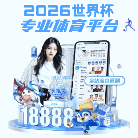
威廉希尔 (中国大陆)官方网站 - WilliamHill
陆运
整车
仓储
搬家
线路
国内
更多
首页
>
威廉世界杯（中国）专线
>
广
威廉世界杯（中国）百科
东
>
广州
>
信息正文
威廉希尔 (中国大陆)官方网站 - WilliamHill:广州到鸡
西威廉世界杯（中国）专线,广州威廉世界杯（中
国）公司,鸡西直达
发布时间：2025-08-06 08:01:38