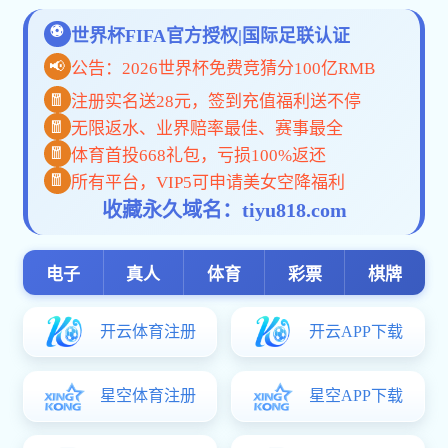
东莞到绵阳市三台县威廉世界杯（中国）公司，整车零
担大件运输。为工厂、贸易商、
批发商等货主提供整车、零担、大件运
输、普快特快、搬家搬厂、回程车调
度等全方位的一站式威廉世界杯（中国）服务。东莞
到绵阳市三台县威廉世界杯（中国）运输是威廉希尔 (中国大
陆)官方网站 - WilliamHill公司运营线路之一。
三台县位于四川盆地中部偏北，绵阳市东南
部，北纬30º42′34"～31º26′35"，东经
104º43′04"～105º18′13"。东邻梓潼、盐亭两
县，南连射洪、大英二县，西界
中江，北接涪城、游仙两区。三台
县与5县边界线长410.21公里。县政府驻北坝镇梓州干
道，距绵阳市区57公里。幅员面积2659平
方公里。