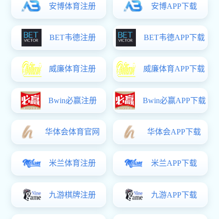
东莞到绵阳三台县
威廉世界杯（中国）专线运输价格
泡货
重泡货
纯重货
专
价格
价格
价格
运输时间
线名
（体积
（体积
（重量
（几天到达）
称
立方）
立方）
公斤）
东莞
- 绵
电话
电话咨
电话咨
电话咨询
阳三
咨询
询
询
台县
上
提货须加上
门取
东莞大朗各镇区以及珠三角周边
门提货
货区
地区
费，
域
量大免提货费
15个立方或
送
5吨以上市区
货上
免费送
三台县
门区
货，