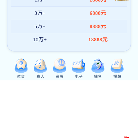
公司与中国太平洋财产保险、平安保
运输
险保持长期合作，一旦货物出险将有 专人
保障
全程负责处理理赔事宜，免除您的后顾之
忧。
门到门一站式公路整车运输，取送货服务
高效
可按照您的要求 单独定制门到门运输时
运转
间，快速，直达，无
中转，装车直走。
威廉希尔 (中国大陆)官方网站 - WilliamHill:
东莞到绵阳市威廉世界杯（中国）运输，欢迎来电咨
询，竭诚为您服务。
服务项目：
A: 承接东莞至绵阳市三台县及全国各地整车、零担公
路运输业务；
B：办理大型机械设备、笨重物品的运
输业务；
C：办理长途搬厂、搬家业务；
D：办理运输、仓储、包装及配送
一条龙服务业务；
E：威廉世界杯（中国） 轿车托运 长途搬家 整车