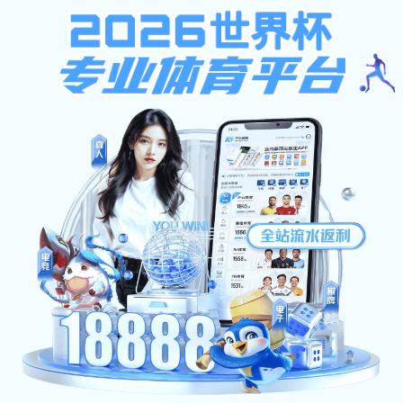
威廉希尔 (中国大陆)官方网站 - WilliamHill
陆运
整车
仓储
搬家
线路
国内
更多
首页
>
专线网络
>
西南地区
>
信息
威廉世界杯（中国）百科
正文
威廉希尔 (中国大陆)官方网站 - WilliamHill:东莞深圳
到绵阳市三台县威廉世界杯（中国）公司电话
1925830399
发布时间：2025-08-05 16:00:46